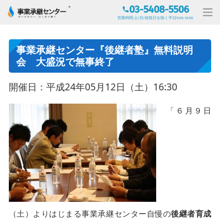
03-5408-5506
営業時間:土/日/祝祭日を除く平日9:00-18:00
事業承継センター『後継者塾』無料説明
会 大盛況で無事終了
開催日：平成24年05月12日（土）16:30
「６月９日
（土）よりはじまる事業承継センター自慢の
後継者育成