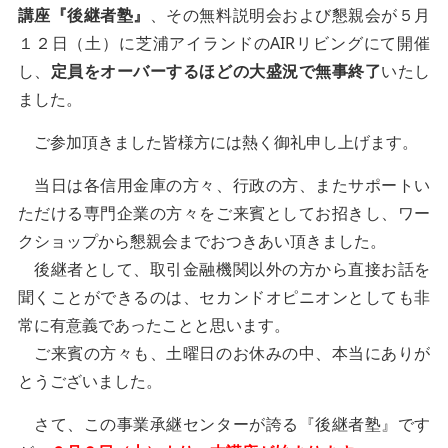
講座『後継者塾』
、その無料説明会および懇親会が５月
１２日（土）に芝浦アイランドのAIRリビングにて開催
し、
定員をオーバーするほどの大盛況で無事終了
いたし
ました。
ご参加頂きました皆様方には熱く御礼申し上げます。
当日は各信用金庫の方々、行政の方、またサポートい
ただける専門企業の方々をご来賓としてお招きし、ワー
クショップから懇親会までおつきあい頂きました。
後継者として、取引金融機関以外の方から直接お話を
聞くことができるのは、セカンドオピニオンとしても非
常に有意義であったことと思います。
ご来賓の方々も、土曜日のお休みの中、本当にありが
とうございました。
さて、この事業承継センターが誇る『後継者塾』です