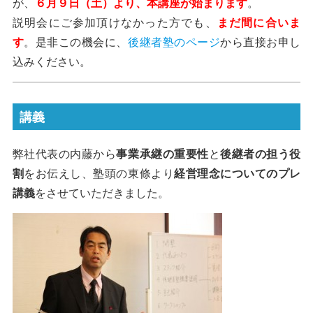
が、
６月９日（土）より、本講座が始まります
。
説明会にご参加頂けなかった方でも、
まだ間に合いま
す
。是非この機会に、
後継者塾のページ
から直接お申し
込みください。
講義
弊社代表の内藤から
事業承継の重要性
と
後継者の担う役
割
をお伝えし、塾頭の東條より
経営理念についてのプレ
講義
をさせていただきました。