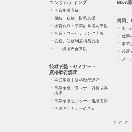
コンサルティング
M&A
v
事業承継支援
e
相続・税務・財務支援
書籍、
:
経営戦略・事業計画策定支援
書籍
営業・マーケティング支援
仕事
労務、法務制度構築支援
事業
IT・現場改善支援
後継
メー
後継者塾・セミナー・
資格取得講座
事業承継士資格取得講座
事業承継プランナー資格取得
講座
事業承継センターの後継者塾
今後のセミナーの予定
Copyrig