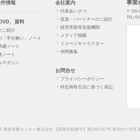
事業
案件情報
会社案内
代表あいさつ
〒105
TEL: 0
役員・パートナーのご紹介
DVD、資料
経営革新等支援機関
のご紹介
メディア掲載
の「手仕舞い」ノート
イメージキャラクター
承継ノート
仲間募集
者ノート
ルマガジン
お問合せ
プライバシーポリシー
特定商取引法に基づく表記
ht © 事業承継センター株式会社 【商標登録番号】第5463767号 第5601118号 第