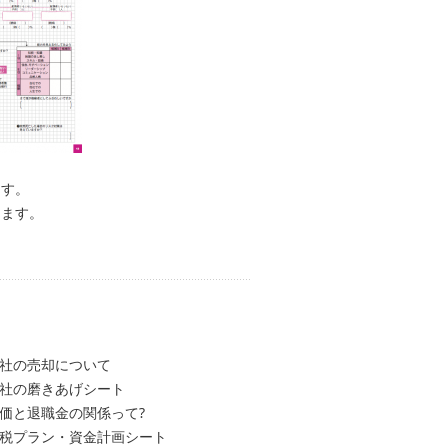
ます。
きます。
 会社の売却について
 会社の磨きあげシート
 株価と退職金の関係って?
 納税プラン・資金計画シート