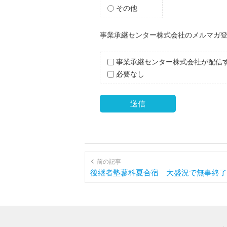
その他
事業承継センター株式会社のメルマガ登
事業承継センター株式会社が配信
必要なし
A
l
t
前の記事
e
後継者塾蓼科夏合宿 大盛況で無事終了
r
n
a
t
i