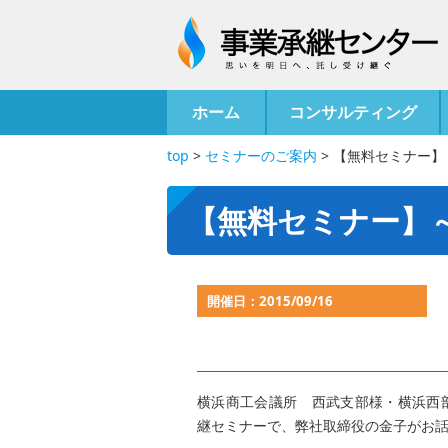
ホーム
コンサルティング
top
>
セミナーのご案内
>
【無料セミナー】
【無料セミナー】
開催日：2015/09/16
横浜商工会議所 西武支部様・横浜西
継セミナーで、弊社取締役の金子がお