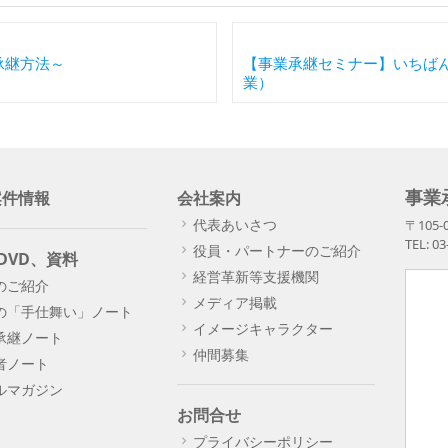
承継方法～
【事業承継セミナー】いちば
業）
事業
案件情報
会社案内
代表あいさつ
〒105
TEL: 0
役員・パートナーのご紹介
DVD、資料
経営革新等支援機関
のご紹介
メディア掲載
の「手仕舞い」ノート
イメージキャラクター
承継ノート
仲間募集
者ノート
ルマガジン
お問合せ
プライバシーポリシー