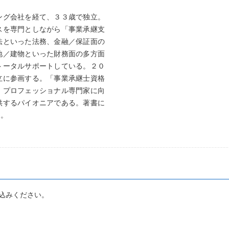
ング会社を経て、３３歳で独立。
スを専門としながら「事業承継支
法といった法務、金融／保証面の
地／建物といった財務面の多方面
トータルサポートしている。２０
立に参画する。「事業承継士資格
、プロフェッショナル専門家に向
供するパイオニアである。著書に
る。
申込みください。