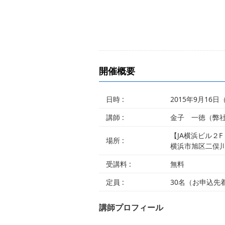
開催概要
日時 :
2015年9月16日
講師 :
金子 一徳（弊社
【JA横浜ビル２
場所 :
横浜市旭区二俣
受講料 :
無料
定員 :
30名（お申込先
講師プロフィール