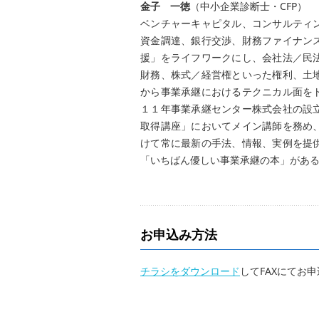
金子 一徳
（中小企業診断士・CFP）
ベンチャーキャピタル、コンサルティ
資金調達、銀行交渉、財務ファイナン
援」をライフワークにし、会社法／民
財務、株式／経営権といった権利、土
から事業承継におけるテクニカル面を
１１年事業承継センター株式会社の設
取得講座」においてメイン講師を務め
けて常に最新の手法、情報、実例を提
「いちばん優しい事業承継の本」があ
お申込み方法
チラシをダウンロード
してFAXにてお