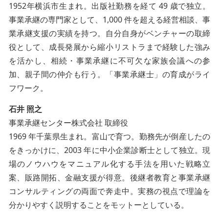
1952年横浜市生まれ。出版社勤務を経て 49 歳で独立。
事業承継の専門家として、1,000 件を超える経営相談、事
業承継支援の実績を持つ。自分自身がベンチャーの取締
役として、成長発展から縮小リストラまで経験した強み
を活かし、相続・事業承継に不可欠な家族会議への参
加、親子間の仲介も行う。「事業承継士」の育成がライ
フワーク。
石井 照之
事業承継センター株式会社 取締役
1969 年千葉県生まれ。富山で育つ。勤務先が倒産したの
をきっかけに、2003 年に中小企業診断士として独立。現
場のノウハウをマニュアル化する手法を用いた戦略立
案、販路開拓、金融支援が得意。後継者教育と事業承継
コンサルティングの両面で奔走中。実務の視点で理論を
分かりやすく説明することをモットーとしている。