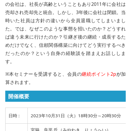
の会社は、社長が高齢ということもあり2011年に会社は
売却され売却先と統合。しかし、3年後に会社は閉鎖。当
時いた社員は方針の違いから全員退職してしまいまし
た。では、なぜこのような事態を招いたのか？どうすれ
ば違う未来に行けたのか？引継ぎ後の継続・成長するた
めだけでなく、信頼関係構築に向けてどう実行するべき
だったのか？という自身の経験談を踏まえお話ししま
す。
※本セミナーを受講すると、会員の
継続
ポイント2p
が
加
算されます。
開催概要
日時 :
2023年10月31日（火）18時30分～20時30分
宮脇 良平 氏（みやわき りょうへい）