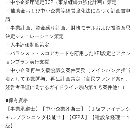
・中小企業庁認定BCP（事業継続力強化計画）策定
・補助金および中小企業等経営強化法に基づく計画書申
請
・事業計画、資金繰り計画、財務モデルおよび投資意思
決定シミュレーション策定
・人事評価制度策定
・バランスト・スコアカードを応用したKPI設定とアクシ
ョンプラン実行支援
・中小企業再生支援協議会案件実務（メインバンク担当
者として多数関与、再生計画策定〈官民ファンド案件、
経営者保証に関するガイドライン県内第１号案件他〉）
■保有資格
【事業承継士】【中小企業診断士】【１級ファイナンシ
ャルプランニング技能士】【CFP®】【建設業経理士１
級】