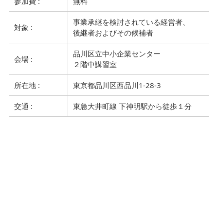
参加費 :
無料
事業承継を検討されている経営者、
対象 :
後継者およびその候補者
品川区立中小企業センター
会場 :
２階中講習室
所在地 :
東京都品川区西品川1-28-3
交通 :
東急大井町線 下神明駅から徒歩１分