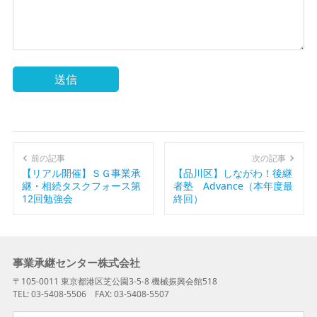
A
l
t
前の記事
次の記事
e
【リアル開催】ＳＧ事業承
【品川区】しながわ！後継
継・相続タスクフォース第
者塾 Advance（本年度最
r
12回勉強会
終回）
n
a
t
事業承継センター株式会社
i
〒105-0011 東京都港区芝公園3-5-8 機械振興会館518
v
TEL: 03-5408-5506 FAX: 03-5408-5507
e