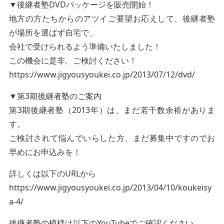
▼後継者塾DVDパッケージを販売開始！
地方の方たちからのアツイご要望お応えして、後継者塾
が場所を選ばず自宅で、
会社で受けられるよう準備いたしました！
この機会に是非、ご検討ください！
https://www.jigyousyoukei.co.jp/2013/07/12/dvd/
▼第3期後継者塾のご案内
第3期後継者塾（2013年）は、まだ若干数余裕がありま
す。
ご検討されて悩んでいらした方、まだ募集中ですのでお
早めにお申込みを！
詳しくは以下のURLから
https://www.jigyousyoukei.co.jp/2013/04/10/koukeisy
a-4/
後継者塾の模様は以下のYouTubeでご確認ください。