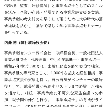
信管理、監査、研修講師）と事業承継士としてのスキル
を活かし企業が存続・発展できる事業承継支援を実施。
事業承継の考え始めを早くして頂くために大学時代の落
研経験を活かし「落語で楽しく学ぶ事業承継セミナー」
を行っている。
内藤 博（弊社取締役会長）
事業承継センター株式会社 取締役会長、一般社団法人
事業承継協会 代表理事、中小企業診断士・事業承継士
昭和27年横浜市生まれ。出版社勤務を経て49歳で独立。
事業承継の専門家として、1,000件を超える経営相談、事
業承継支援の実績を持つ。自分自身がベンチャーの取締
役として、成長発展から縮小リストラまで経験した強み
を活かし、相続・事業承継に不可欠な家族会議への参
加、親子間の仲介も行う。「事業承継士」の育成がライ
フワーク。2018年に自分の会社を事業承継し会長に就