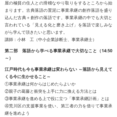
屋の極貧の住人との滑稽なやり取りをするところから始
まります。古典落語の置泥に事業承継の創作落語を盛り
込んだ古典＋創作の落語です。事業承継の中でも大切と
言われている「見える化と磨き上げ」を落語で楽しみな
がら学んで頂きたいと思います。
講師：小林 工（中小企業診断士、事業承継士）
第二部 落語から学べる事業承継で大切なこと（14:50
～）
江戸時代も今も事業承継は変わらない
～落語から見えて
くる今に生かせること～
①事業承継は何からはじめたらよいか
②親子の葛藤と衝突を上手に力に換える方法とは
③事業承継を進める上で役に立つ「事業承継計画」とは
④荒川区の支援事業を使い、第三者の力を借りて事業承
継を進めよう