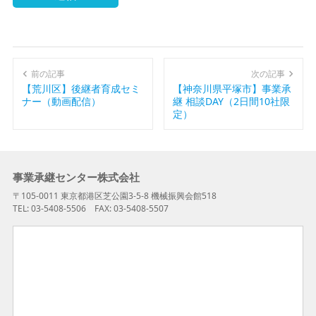
A
l
t
前の記事
次の記事
e
【荒川区】後継者育成セミ
【神奈川県平塚市】事業承
ナー（動画配信）
継 相談DAY（2日間10社限
r
定）
n
a
t
事業承継センター株式会社
i
〒105-0011 東京都港区芝公園3-5-8 機械振興会館518
v
TEL: 03-5408-5506 FAX: 03-5408-5507
e
: