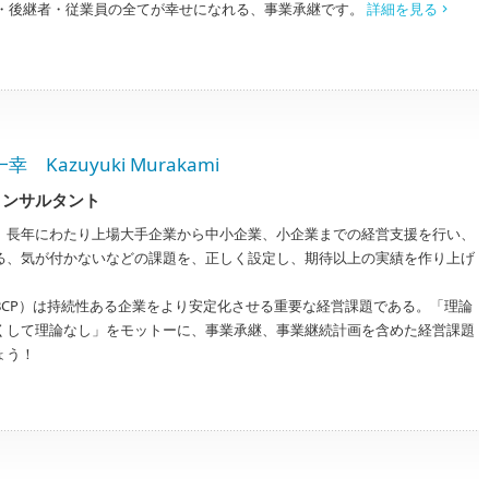
・後継者・従業員の全てが幸せになれる、事業承継です。
詳細を見る
azuyuki Murakami
コンサルタント
、長年にわたり上場大手企業から中小企業、小企業までの経営支援を行い、
る、気が付かないなどの課題を、正しく設定し、期待以上の実績を作り上げ
BCP）は持続性ある企業をより安定化させる重要な経営課題である。「理論
くして理論なし」をモットーに、事業承継、事業継続計画を含めた経営課題
ょう！