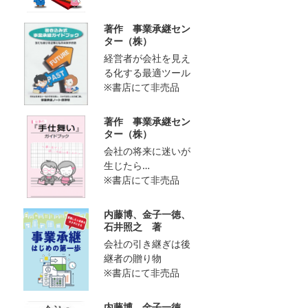
著作 事業承継セン
ター（株）
経営者が会社を見え
る化する最適ツール
※書店にて非売品
著作 事業承継セン
ター（株）
会社の将来に迷いが
生じたら…
※書店にて非売品
内藤博、金子一徳、
石井照之 著
会社の引き継ぎは後
継者の贈り物
※書店にて非売品
内藤博、金子一徳、