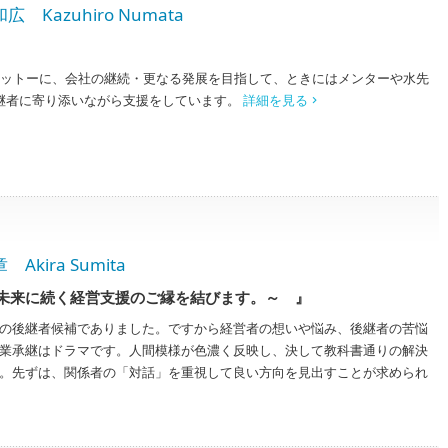
azuhiro Numata
』
をモットーに、会社の継続・更なる発展を目指して、ときにはメンターや水先
継者に寄り添いながら支援をしています。
詳細を見る
ira Sumita
未来に続く経営支援のご縁を結びます。～ 』
の後継者候補でありました。ですから経営者の想いや悩み、後継者の苦悩
業承継はドラマです。人間模様が色濃く反映し、決して教科書通りの解決
。先ずは、関係者の「対話」を重視して良い方向を見出すことが求められ