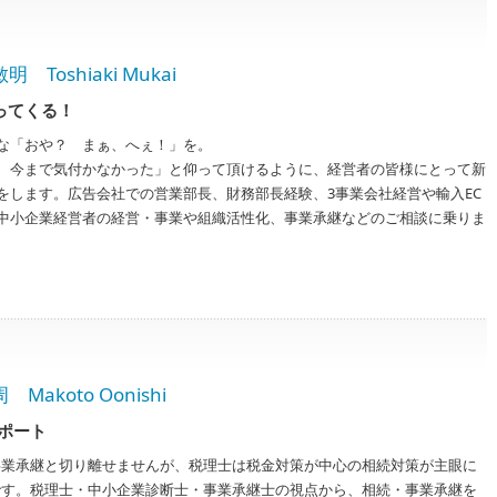
shiaki Mukai
ってくる！
な「おや？ まぁ、へぇ！」を。
、今まで気付かなかった」と仰って頂けるように、経営者の皆様にとって新
をします。広告会社での営業部長、財務部長経験、3事業会社経営や輸入EC
中小企業経営者の経営・事業や組織活性化、事業承継などのご相談に乗りま
koto Oonishi
ポート
事業承継と切り離せませんが、税理士は税金対策が中心の相続対策が主眼に
です。税理士・中小企業診断士・事業承継士の視点から、相続・事業承継を