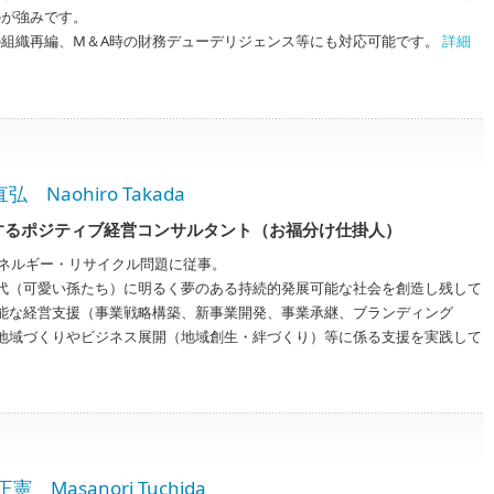
のが強みです。
の組織再編、M＆A時の財務デューデリジェンス等にも対応可能です。
詳細
aohiro Takada
するポジティブ経営コンサルタント（お福分け仕掛人）
エネルギー・リサイクル問題に従事。
代（可愛い孫たち）に明るく夢のある持続的発展可能な社会を創造し残して
能な経営支援（事業戦略構築、新事業開発、事業承継、ブランディング
地域づくりやビジネス展開（地域創生・絆づくり）等に係る支援を実践して
asanori Tuchida