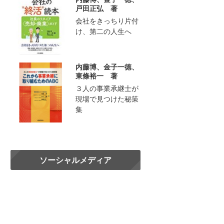
戸田正弘 著
会社をきっちり片付
け、第二の人生へ
内藤博、金子一徳、
東條裕一 著
３人の事業承継士が
現場で見つけた秘策
集
ソーシャルメディア