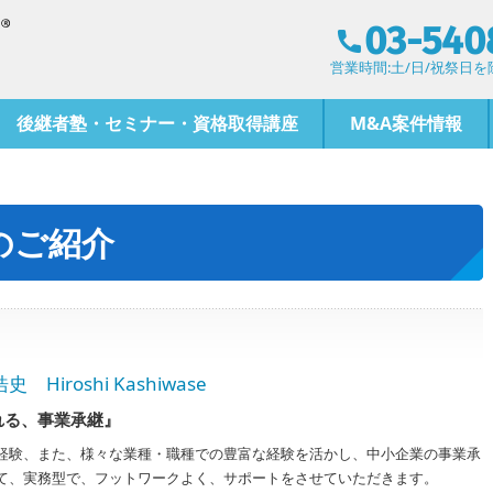
03-540
営業時間:土/日/祝祭日を除く
後継者塾・セミナー・資格取得講座
M&A案件情報
のご紹介
roshi Kashiwase
れる、事業承継』
経験、また、様々な業種・職種での豊富な経験を活かし、中小企業の事業承
て、実務型で、フットワークよく、サポートをさせていただきます。