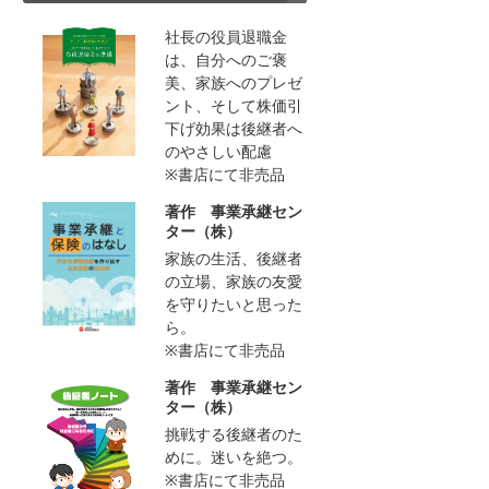
社長の役員退職金
は、自分へのご褒
美、家族へのプレゼ
ント、そして株価引
下げ効果は後継者へ
のやさしい配慮
※書店にて非売品
著作 事業承継セン
ター（株）
家族の生活、後継者
の立場、家族の友愛
を守りたいと思った
ら。
※書店にて非売品
著作 事業承継セン
ター（株）
挑戦する後継者のた
めに。迷いを絶つ。
※書店にて非売品