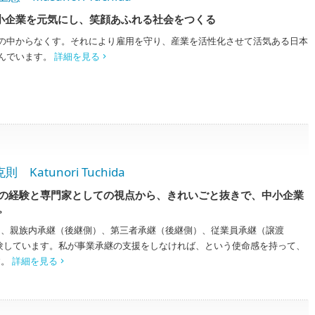
小企業を元気にし、笑顔あふれる社会をつくる
の中からなくす。それにより雇用を守り、産業を活性化させて活気ある日本
んでいます。
詳細を見る
tunori Tuchida
の経験と専門家としての視点から、きれいごと抜きで、中小企業
。
て、親族内承継（後継側）、第三者承継（後継側）、従業員承継（譲渡
験しています。私が事業承継の支援をしなければ、という使命感を持って、
す。
詳細を見る