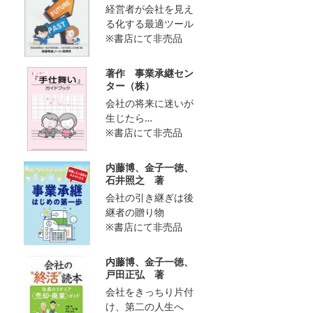
経営者が会社を見え
る化する最適ツール
※書店にて非売品
著作 事業承継セン
ター（株）
会社の将来に迷いが
生じたら…
※書店にて非売品
内藤博、金子一徳、
石井照之 著
会社の引き継ぎは後
継者の贈り物
※書店にて非売品
内藤博、金子一徳、
戸田正弘 著
会社をきっちり片付
け、第二の人生へ