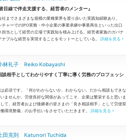
者目線で伴走支援する、経営者のメンター』
会社までさまざまな規模の業種業界を渡り歩いた実践知経験あり。
ンチャーでのIPO実務・中小企業の事業承継や事業再生といった出口
ス担当として経営の立場で実践知を積み上げる。経営者家族のガバナ
テナブルな経営を実現することをモットーとしている。
詳細を見る
 Reiko Kobayashi
相談相手としてわかりやすく丁寧に導く労務のプロフェッシ
守は必須です。「何がわからないか、わからない。だから相談もできな
ざいませんか。労使良好な関係があってこそ、企業は繁栄すると思いま
として、経営者および後継者の皆さまの「良き相談相手」として労使双
労働環境整備」のお手伝いをさせていただきます。
詳細を見る
 Katunori Tuchida