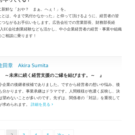
に新鮮な「おや？ まぁ、へぇ！」を。
たとは、今まで気付かなかった」と仰って頂けるように、経営者の皆
につながるお手伝いをします。広告会社での営業部長、財務部長経
輸入EC会社創業経験なども活かし、中小企業経営者の経営・事業や組織
のご相談に乗ります！
Akira Sumita
 ～未来に続く経営支援のご縁を結びます。～ 』
小企業の後継者候補でありました。ですから経営者の想いや悩み、後
も分かります。事業承継はドラマです。人間模様が色濃く反映し、決
は望めないことが多いのです。先ずは、関係者の「対話」を重視して
が求められます。
詳細を見る
1
2
3
4
5
次へ