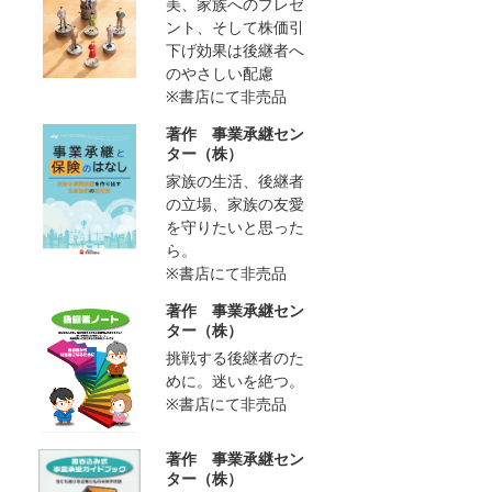
美、家族へのプレゼ
ント、そして株価引
下げ効果は後継者へ
のやさしい配慮
※書店にて非売品
著作 事業承継セン
ター（株）
家族の生活、後継者
の立場、家族の友愛
を守りたいと思った
ら。
※書店にて非売品
著作 事業承継セン
ター（株）
挑戦する後継者のた
めに。迷いを絶つ。
※書店にて非売品
著作 事業承継セン
ター（株）