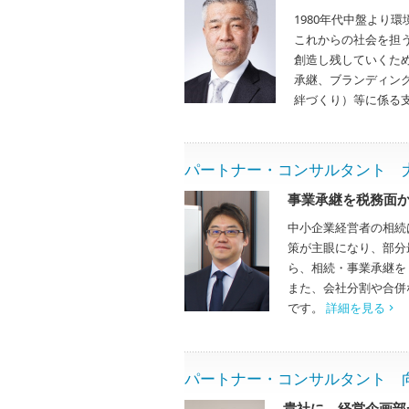
1980年代中盤より
これからの社会を担
創造し残していくた
承継、ブランディン
絆づくり）等に係る
パートナー・コンサルタント 大西周 
事業承継を税務面
中小企業経営者の相続
策が主眼になり、部分
ら、相続・事業承継を
また、会社分割や合併
です。
詳細を見る
パートナー・コンサルタント 向井敏明
貴社に、経営企画部