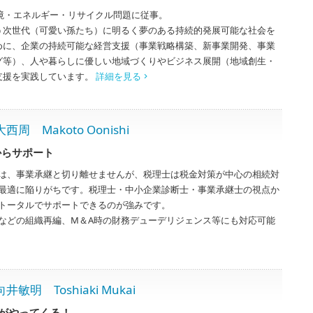
環境・エネルギー・リサイクル問題に従事。
う次世代（可愛い孫たち）に明るく夢のある持続的発展可能な社会を
めに、企業の持続可能な経営支援（事業戦略構築、新事業開発、事業
グ等）、人や暮らしに優しい地域づくりやビジネス展開（地域創生・
支援を実践しています。
詳細を見る
Makoto Oonishi
からサポート
は、事業承継と切り離せませんが、税理士は税金対策が中心の相続対
最適に陥りがちです。税理士・中小企業診断士・事業承継士の視点か
トータルでサポートできるのが強みです。
などの組織再編、M＆A時の財務デューデリジェンス等にも対応可能
 Toshiaki Mukai
がやってくる！