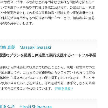
係者や税金・法律・不動産などの専門家など多様な関係者が関わるこ
おいて考慮すべき事項や専門性は多岐に及びます。公認会計士・税理
員や企業実務者としての多様な実務知識・経験を持つ事業承継士とし
・利害関係や専門性をもつ関係者の間に立つことで、相談者様の意思
い解決をお手伝いします。
朗 Masaaki Iwasaki
最適なプランを提案し伴走型で実行支援するハートフル事業
最前線から関連会社の役員まで勤めたことから、現場・経営両方の立
事業承継士です。これまでの実務経験からクライアントの方には定石
類似例から導き出した決めつけの策を提案するのではなく、常にクラ
ちや真にやりたいことを傾聴し、それを構造化・体系化しながら最適
了まで伴走することを心掛けています。
詳細を見る
 Hiroki Shinahara