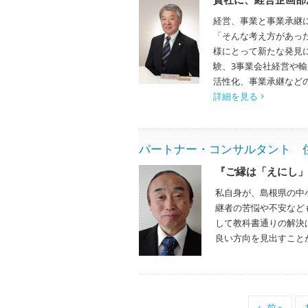
経営、事業と事業承継
「そんな考え方があっ
様にとって新たな発見
験、3事業会社経営や
活性化、事業承継など
詳細を見る
パートナー・コンサルタント 住田章 
『ご縁は「えにし」
私自身が、島根県の中
継者の苦悩や不安など
して教科書通りの解決
良い方向を見出すこと
前へ