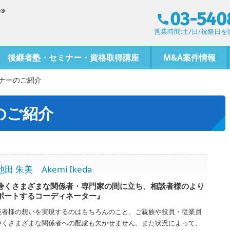
03-540
営業時間:土/日/祝祭日を除く
後継者塾・セミナー・資格取得講座
M&A案件情報
ナーのご紹介
のご紹介
朱美 Akemi Ikeda
巻くさまざまな関係者・専門家の間に立ち、相談者様のより
ポートするコーディネーター』
談者様の想いを実現するのはもちろんのこと、ご親族や役員・従業員
巻くさまざまな関係者への配慮も欠かせません。また状況によって、