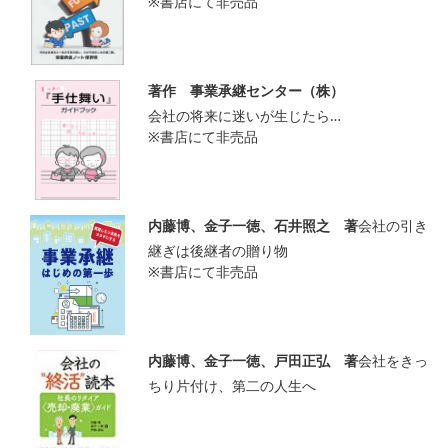
※書店にて非売品
著作 事業承継センター（株）
会社の将来に迷いが生じたら…
※書店にて非売品
内藤博、金子一徳、石井照之 著
会社の引き
継ぎは後継者の贈り物
※書店にて非売品
内藤博、金子一徳、戸田正弘 著
会社をきっ
ちり片付け、第二の人生へ