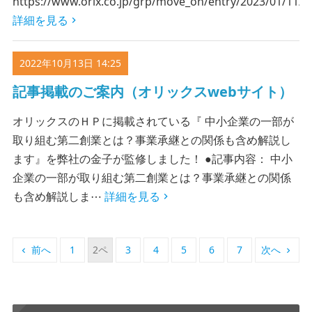
https://www.orix.co.jp/grp/move_on/entry/2023/01/11/
詳細を見る
2022年10月13日 14:25
記事掲載のご案内（オリックスwebサイト）
オリックスのＨＰに掲載されている『 中小企業の一部が
取り組む第二創業とは？事業承継との関係も含め解説し
ます』を弊社の金子が監修しました！ ●記事内容： 中小
企業の一部が取り組む第二創業とは？事業承継との関係
も含め解説しま⋯
詳細を見る
前へ
1
2
3
4
5
6
7
次へ