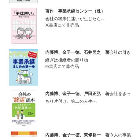
著作 事業承継センター（株）
会社の将来に迷いが生じたら…
※書店にて非売品
内藤博、金子一徳、石井照之 著
会社の引き
継ぎは後継者の贈り物
※書店にて非売品
内藤博、金子一徳、戸田正弘 著
会社をきっ
ちり片付け、第二の人生へ
内藤博、金子一徳、東條裕一 著
３人の事業