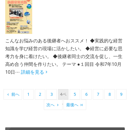
こんなお悩みのある後継者へおススメ！ ◆実践的な経営
知識を学び経営の現場に活かしたい。 ◆経営に必要な思
考力を身に着けたい。 ◆後継者同士の交流を促し、一生
高め合う仲間を作りたい。 テーマ ●１回目 令和7年10月
10日⋯
詳細を見る
前へ
1
2
3
4
5
6
7
8
9
次へ
最後へ