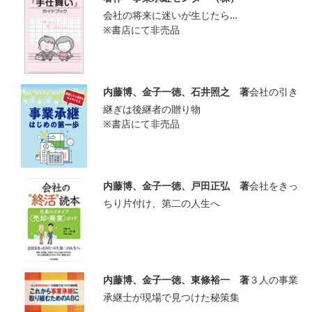
会社の将来に迷いが生じたら…
※書店にて非売品
内藤博、金子一徳、石井照之 著
会社の引き
継ぎは後継者の贈り物
※書店にて非売品
内藤博、金子一徳、戸田正弘 著
会社をきっ
ちり片付け、第二の人生へ
内藤博、金子一徳、東條裕一 著
３人の事業
承継士が現場で見つけた秘策集