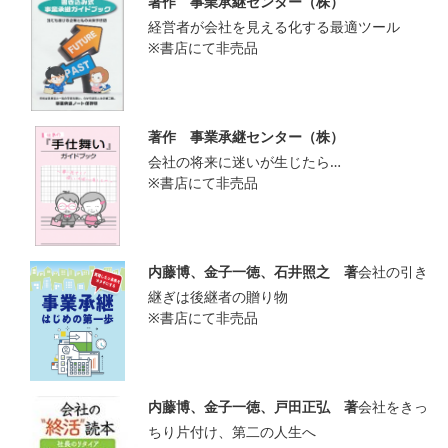
著作 事業承継センター（株）
経営者が会社を見える化する最適ツール
※書店にて非売品
著作 事業承継センター（株）
会社の将来に迷いが生じたら…
※書店にて非売品
内藤博、金子一徳、石井照之 著
会社の引き
継ぎは後継者の贈り物
※書店にて非売品
内藤博、金子一徳、戸田正弘 著
会社をきっ
ちり片付け、第二の人生へ